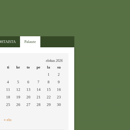
HTAISTA
Palaute
elokuu 2026
ti
ke
to
pe
la
su
1
2
4
5
6
7
8
9
11
12
13
14
15
16
18
19
20
21
22
23
25
26
27
28
29
30
« elo