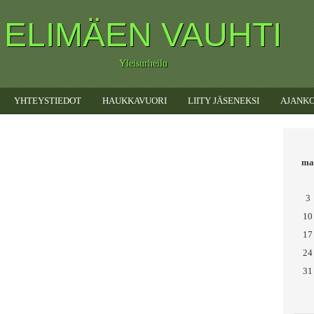
ELIMÄEN VAUHTI
Yleisurheilu
YHTEYSTIEDOT
HAUKKAVUORI
LIITY JÄSENEKSI
AJANKO
ma
3
10
17
24
31